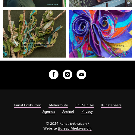
Kunst Enkhuizen
Atelierroute
En Plein Air
Kunstenaars
Agenda
Archief
Privacy
© 2024 Kunst Enkhuizen /
Website
Bureau Merkwaardig