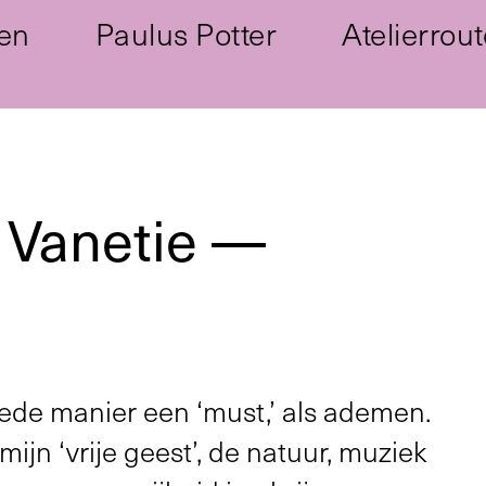
en
Paulus Potter
Atelierrout
r Vanetie —
oede manier een ‘must,’ als ademen.
 mijn ‘vrije geest’, de natuur, muziek