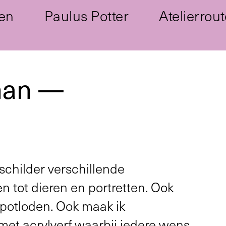
en
Paulus Potter
Atelierrout
man —
 schilder verschillende
tot dieren en portretten. Ook
elpotloden. Ook maak ik
et acrylverf waarbij iedere wens