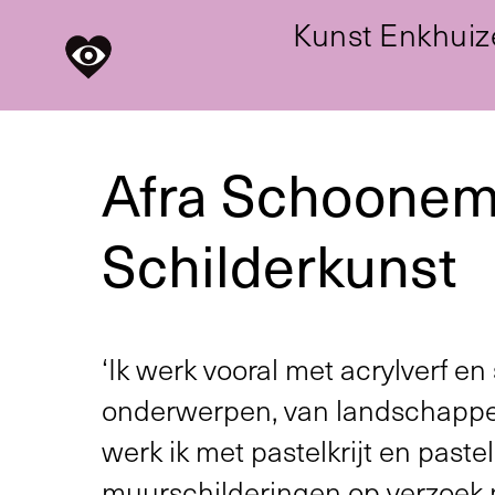
Kunst Enkhuiz
Afra Schoone
Schilderkunst
‘Ik werk vooral met acrylverf en
onderwerpen, van landschappen 
werk ik met pastelkrijt en past
muurschilderingen op verzoek m